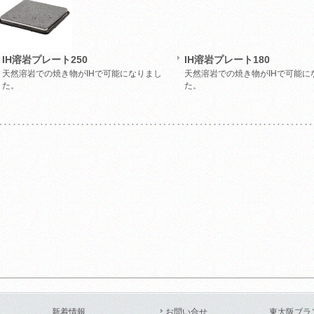
IH溶岩プレート250
IH溶岩プレート180
天然溶岩での焼き物がIHで可能になりまし
天然溶岩での焼き物がIHで可能に
た。
た。
新着情報
お問い合せ
東大阪ブラ