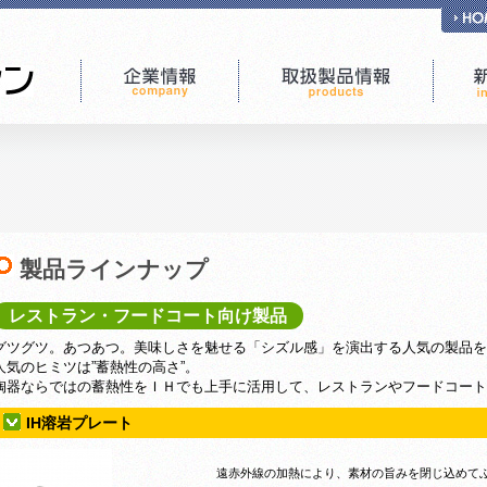
製品ラインナップ
レストラン・フードコート向け製品
グツグツ。あつあつ。美味しさを魅せる「シズル感」を演出する人気の製品を
人気のヒミツは”蓄熱性の高さ”。
陶器ならではの蓄熱性をＩＨでも上手に活用して、レストランやフードコート
IH溶岩プレート
遠赤外線の加熱により、素材の旨みを閉じ込めてふ