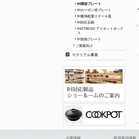
IH溶岩プレート
IHカーボン焼プレート
IH蓄熱軽量ステーキ皿
IH対応石鍋
IHOTBOX® アイホットボック
ス
IH加熱プレート
ご家庭向け
マテリアル事業
企業情報
取扱製品情報