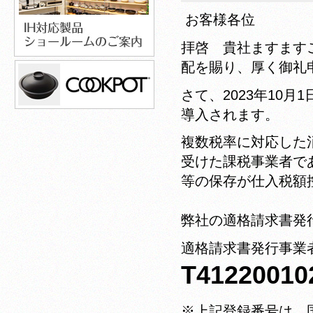
お客様各位
拝啓 貴社ますます
配を賜り、厚く御礼
さて、2023年10
導入されます。
複数税率に対応した
受けた課税事業者で
等の保存が仕入税額
弊社の適格請求書発
適格請求書発行事業
T41220010
※上記登録番号は、