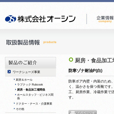
厨房・食品加工
防寒ゾナ耐油P(白)
ワークシューズ事業
厨房＆ホール
防寒ボア内壁・内装のため
ラブクック Rubcook
く、温かさを保つ長靴です
厨房・食品加工場関係
工、厨房作業、冷蔵作業で
ホールスタッフ・ビジネス関
す。
係
ドクター・ナース・介護事業
その他