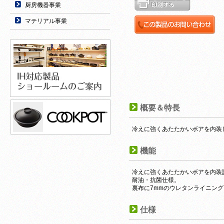
厨房機器事業
マテリアル事業
概要＆特長
冷えに強くあたたかいボアを内装
機能
冷えに強くあたたかいボアを内装
耐油・抗菌仕様。
裏布に7mmのウレタンライニン
仕様