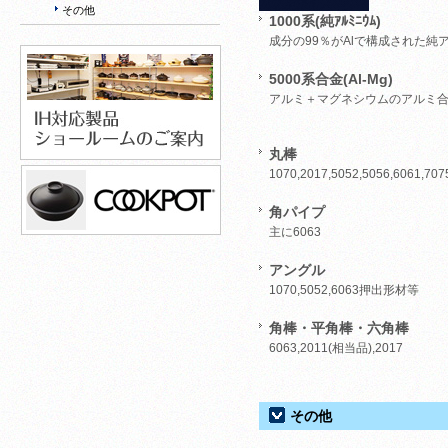
その他
1000系(純ｱﾙﾐﾆｳﾑ)
成分の99％がAlで構成された純
5000系合金(Al-Mg)
アルミ＋マグネシウムのアルミ
丸棒
1070,2017,5052,5056,6061,707
角パイプ
主に6063
アングル
1070,5052,6063押出形材等
角棒・平角棒・六角棒
6063,2011(相当品),2017
その他