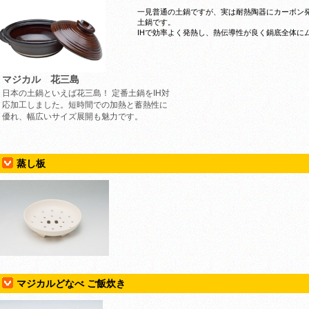
一見普通の土鍋ですが、実は耐熱陶器にカーボン発
土鍋です。
IHで効率よく発熱し、熱伝導性が良く鍋底全体に
マジカル 花三島
日本の土鍋といえば花三島！ 定番土鍋をIH対
応加工しました。短時間での加熱と蓄熱性に
優れ、幅広いサイズ展開も魅力です。
蒸し板
マジカルどなべ ご飯炊き