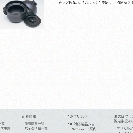
かまど炊きのようなふっくら美味しいご飯が炊け
新着情報
お問い合せ
東大阪ブラ
認定製品の
一覧
新着情報一覧
IH対応製品ショー
ーズ事業
展示会情報一覧
マジカルど
ルームのご案内
業
COOKPO