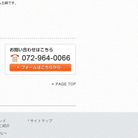
る土鍋です。
ンド
サイトマップ
ご紹介
なべ
T