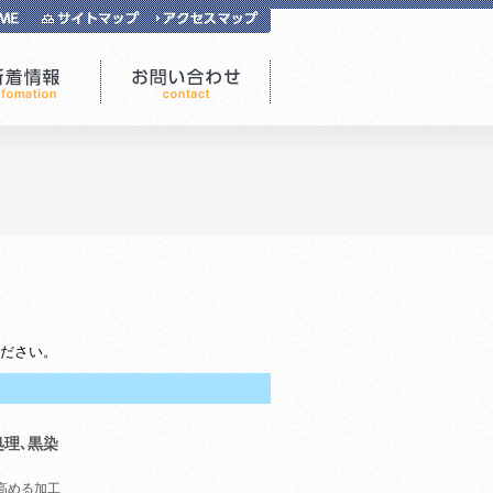
ださい。
熱処理､黒染
高める加工