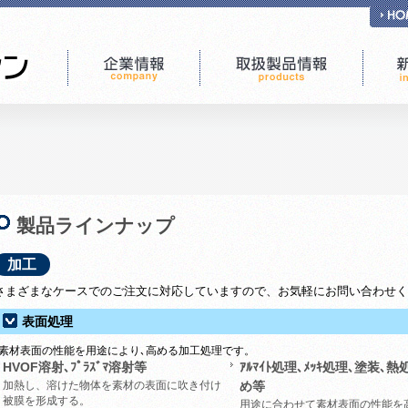
製品ラインナップ
加工
さまざまなケースでのご注文に対応していますので、お気軽にお問い合わせく
表面処理
素材表面の性能を用途により､高める加工処理です。
HVOF溶射､ﾌﾟﾗｽﾞﾏ溶射等
ｱﾙﾏｲﾄ処理､ﾒｯｷ処理､塗装､
加熱し、溶けた物体を素材の表面に吹き付け
め等
被膜を形成する。
用途に合わせて素材表面の性能を