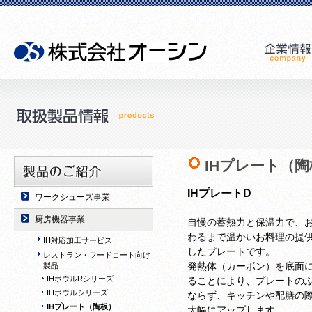
IHプレート（陶
IHプレートD
ワークシューズ事業
厨房機器事業
自慢の蓄熱力と保温力で、
わるまで温かいお料理の提
IH対応加工サービス
したプレートです。
レストラン・フードコート向け
発熱体（カーボン）を底面
製品
IHボウルRシリーズ
ることにより、プレートの
IHボウルシリーズ
ならず、キッチンや配膳の
IHプレート（陶板）
大幅にアップします。