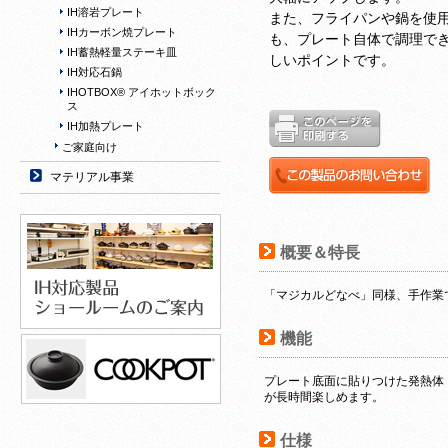
IH溶岩プレート
また、フライパンや鍋を使
IHカーボン焼プレート
も、プレート自体で調理で
IH蓄熱軽量ステーキ皿
しいポイントです。
IH対応石鍋
IHOTBOX® アイホットボック
ス
IH加熱プレート
ご家庭向け
マテリアル事業
概要＆特長
「マジカルどなべ」同様、手作業
機能
プレート底面に貼りつけた発熱体
が長時間楽しめます。
仕様